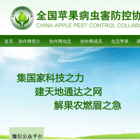
首页
协作网简介
协作网动态
协作网成员
生态苹果