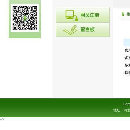
·
食
·
多
·
多
·
探
Copy
地址：河北省
-->