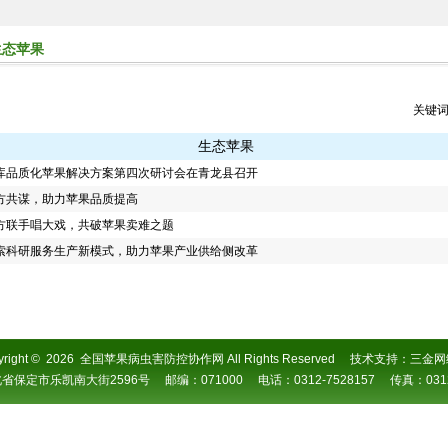
生态苹果
关键
生态苹果
库品质化苹果解决方案第四次研讨会在青龙县召开
方共谋，助力苹果品质提高
方联手唱大戏，共破苹果卖难之题
索科研服务生产新模式，助力苹果产业供给侧改革
right
©
2026 全国苹果病虫害防控协作网 All Rights Reserved 技术支持：
三金网
保定市乐凯南大街2596号 邮编：071000 电话：0312-7528157 传真：0312-