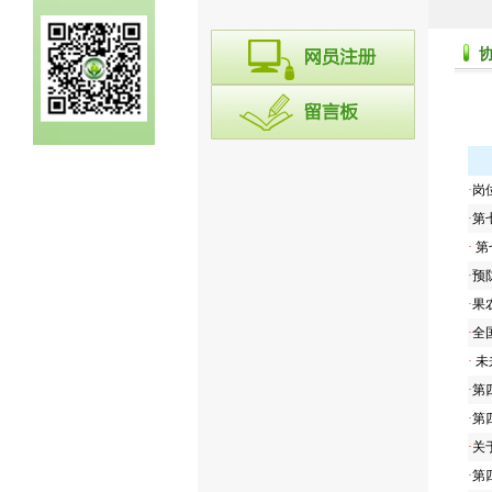
·
岗
·
第
·
第
·
预
·
果
·
全
·
未
·
第
·
第
·
关
·
第