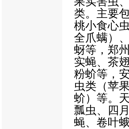
果实害虫
类。主要
桃小食心
全爪螨）
蚜等，郑
实蝇、茶
粉蚧等，
虫类（苹
蚧）等。
瓢虫、四
蝇、卷叶