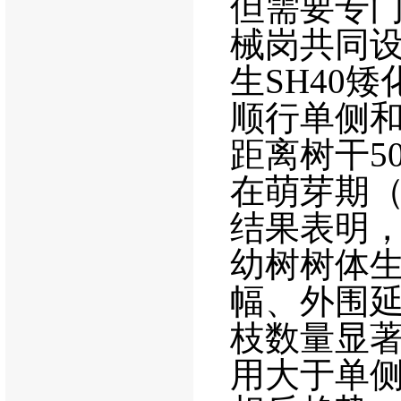
但需要专
械岗共同
生
SH40
矮
顺行单侧
距离树干
5
在萌芽期
结果表明
幼树树体
幅、外围
枝数量显
用大于单