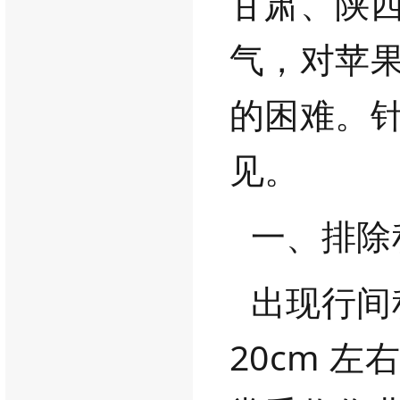
甘肃、陕
气，对
苹
的困难。
见。
一、排除
出现行间
20
cm
左