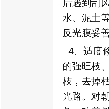
后遇到刮
水、泥土
反光膜妥
4、适度
的强旺枝
枝，去掉
光路。对