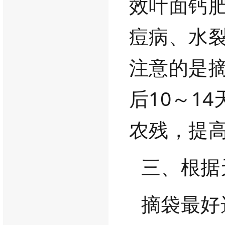
效叶面钙
痘
病、水
注意的是
后
10～1
农残，提
三、根据
摘袋最好