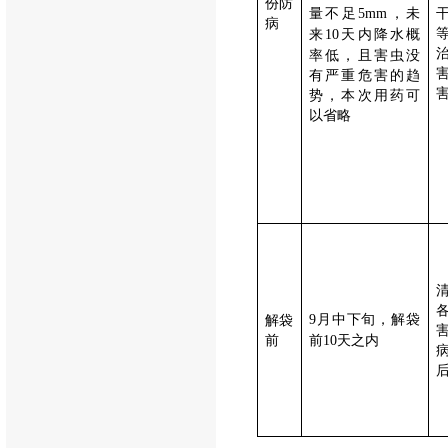
份防
量不足
，未
5mm
病
来
天内降水概
10
率低，且害虫没
有严重危害的趋
势，本次用药可
以省略
月中下旬，解袋
解袋
9
前
前
天之内
10