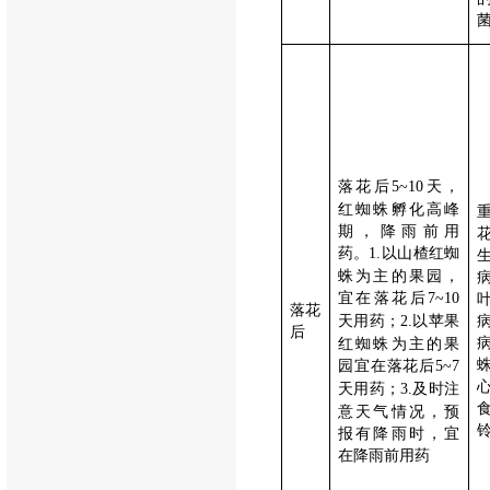
落花后
天，
5~10
红蜘蛛孵化高峰
期，降雨前用
药。
以山楂红蜘
1.
蛛为主的果园，
宜在落花后
7~10
落花
天用药；
以苹果
2.
后
红蜘蛛为主的果
园宜在落花后
5~7
天用药；
及时注
3.
意天气情况，预
报有降雨时，宜
在降雨前用药