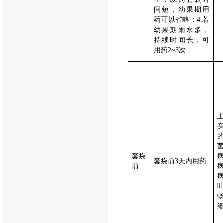
间短，幼果期用
药可以省略；
若
4.
幼果期雨水多，
持续时间长，可
用药
次
2~3
套袋
套袋前
天内用药
3
前