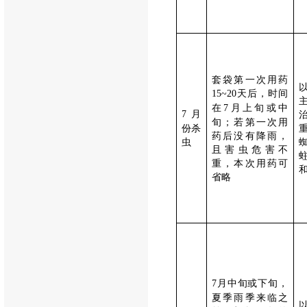
套袋第一次用药
天后，时间
15~20
在
月上旬或中
7
月
7
旬；若第一次用
份杀
药后没有降雨，
虫
且害虫危害不
重，本次用药可
省略
月中旬或下旬，
7
夏季雨季来临之