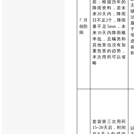
前；根据历年的
降雨资料，若未
来
天内，降雨
20
月
日不足
个，降雨
7
2
份防
量不足
，未
5mm
病
来
天内降雨概
10
率低，且螨类和
其他害虫没有加
重危害的趋势，
本次用药可以省
略
套袋第三次用药
天后，时间
15~20
在
月上旬或中
8