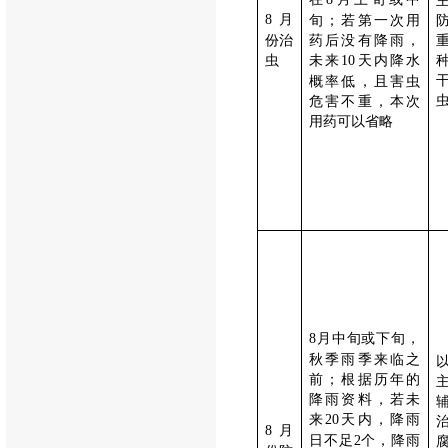
月
8
旬；若第一次用
份治
药后没有降雨，
虫
未来
天内降水
10
概率低，且害虫
危害不重，本次
用药可以省略
月中旬或下旬，
8
秋季雨季来临之
前；根据历年的
降雨资料，若未
来
天内，降雨
20
月
8
日不足
个，降雨
2