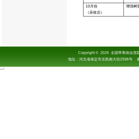
10
月份
增强树
（采收后）
Copyright
©
2026 全国苹果病虫害防控协
地址：河北省保定市乐凯南大街2596号 邮编：0
-->