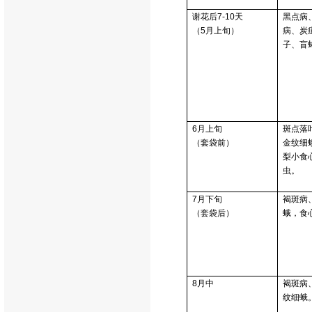
谢花后
7-10
天
黑点病
（
5
月上旬）
病
、炭
子、盲
6
月上旬
斑点落
（套袋前）
金纹细
梨小食
虫。
7
月下旬
褐斑病
（套袋后）
蛾，食
8
月中
褐斑病
纹细蛾