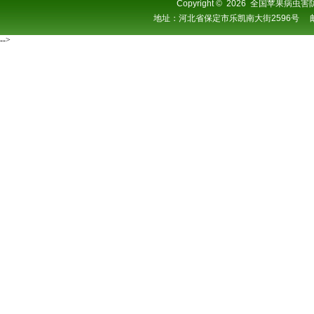
Copyright
©
2026 全国苹果病虫害防控协
地址：河北省保定市乐凯南大街2596号 邮编：0
-->