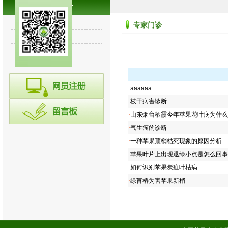
专家讲堂
专家门诊
诊断集锦
往期回顾
·
aaaaaa
·
枝干病害诊断
·
山东烟台栖霞今年苹果花叶病为什么
·
气生瘤的诊断
·
一种苹果顶梢枯死现象的原因分析
·
苹果叶片上出现退绿小点是怎么回事
·
如何识别苹果炭疽叶枯病
·
绿盲椿为害苹果新梢