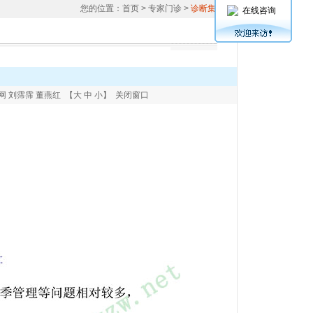
您的位置：
首页
> 专家门诊 >
诊断集锦
在线咨询
作网 刘霈霈 董燕红 【
大
中
小
】
关闭窗口